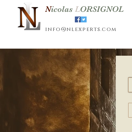
N
icolas
L
ORSIGNOL
info@nlexperts.com