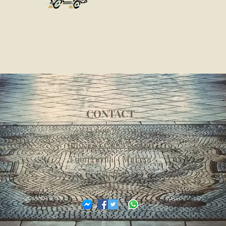
CONTACT
+34 699 70 35 40
info@NLexperts.com
Fuengirola - Malaga
España